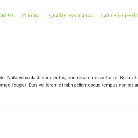
out Us
Product
Quality Assurance
value-proposit
t. Nulla vehicula dictum lectus, non ornare ex auctor ut. Nulla vita
smod feugiat. Duis vel lorem et nibh pellentesque tempus non sit 