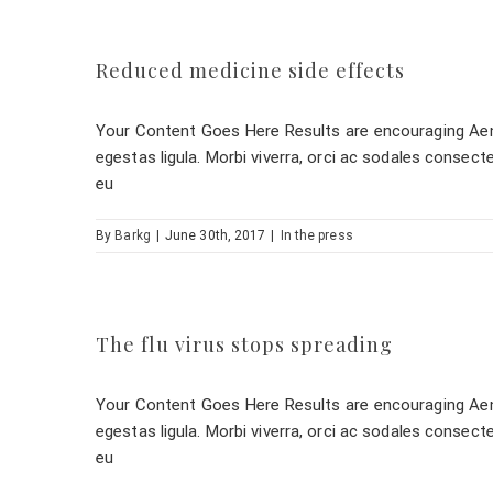
Reduced medicine side effects
Your Content Goes Here Results are encouraging Aene
egestas ligula. Morbi viverra, orci ac sodales consect
eu
By
Barkg
|
June 30th, 2017
|
In the press
The flu virus stops spreading
Your Content Goes Here Results are encouraging Aene
egestas ligula. Morbi viverra, orci ac sodales consect
eu