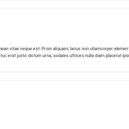
an vitae neque est. Proin aliquam, lacus non ullamcorper elementu
etur, erat justo dictum urna, sodales ultrices nulla diam placerat i