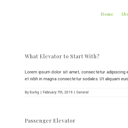
Skip
to
Home
Ab
content
What Elevator to Start With?
Lorem ipsum dolor sit amet, consectetur adipiscing eli
et nibh in magna consectetur sodales. Ut aliquam eui
By
Barkg
|
February 7th, 2019
|
General
Passenger Elevator