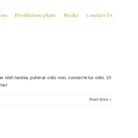
ion
Production plant
Media
Contact Us
e nibh lacinia, pulvinar odio non, consectetur odio. Ut
amet
Read More