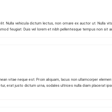
t. Nulla vehicula dictum lectus, non ornare ex auctor ut. Nulla vita
smod feugiat. Duis vel lorem et nibh pellentesque tempus non sit 
an vitae neque est. Proin aliquam, lacus non ullamcorper elementu
etur, erat justo dictum urna, sodales ultrices nulla diam placerat i