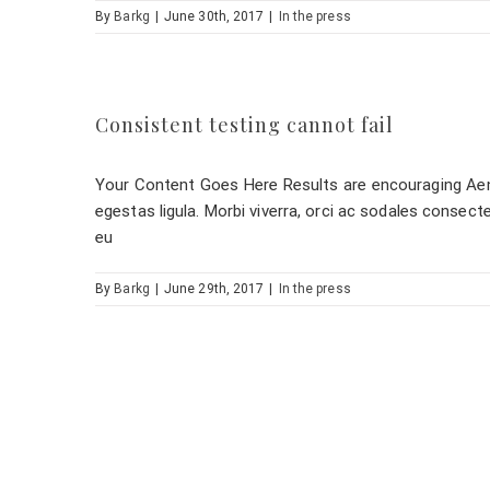
By
Barkg
|
June 30th, 2017
|
In the press
Consistent testing cannot fail
Your Content Goes Here Results are encouraging Aene
egestas ligula. Morbi viverra, orci ac sodales consect
eu
By
Barkg
|
June 29th, 2017
|
In the press