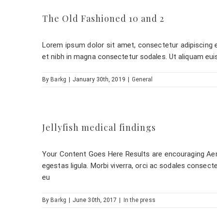
The Old Fashioned 10 and 2
Lorem ipsum dolor sit amet, consectetur adipiscing eli
et nibh in magna consectetur sodales. Ut aliquam eui
By
Barkg
|
January 30th, 2019
|
General
Jellyfish medical findings
Your Content Goes Here Results are encouraging Aene
egestas ligula. Morbi viverra, orci ac sodales consect
eu
By
Barkg
|
June 30th, 2017
|
In the press